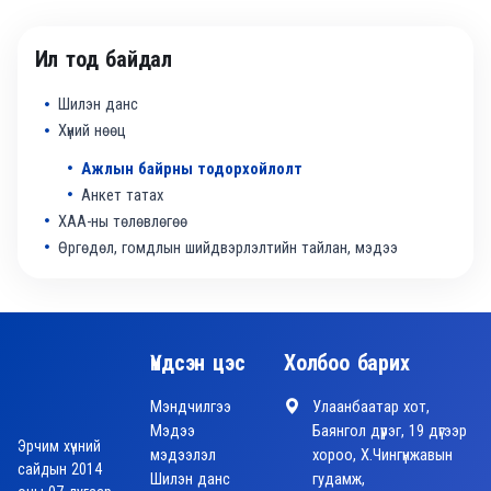
Ил тод байдал
Шилэн данс
Хүний нөөц
Ажлын байрны тодорхойлолт
Анкет татах
ХАА-ны төлөвлөгөө
Өргөдөл, гомдлын шийдвэрлэлтийн тайлан, мэдээ
Үндсэн цэс
Холбоо барих
Мэндчилгээ
Улаанбаатар хот,
Мэдээ
Баянгол дүүрэг, 19 дүгээр
Эрчим хүчний
мэдээлэл
хороо, Х.Чингүнжавын
сайдын 2014
Шилэн данс
гудамж,