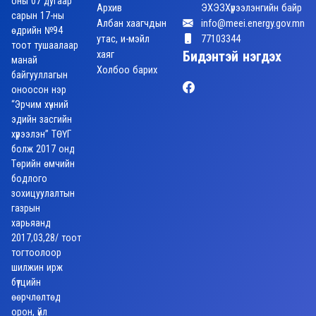
оны 07 дугаар
Архив
ЭХЭЗХүрээлэнгийн байр
сарын 17-ны
Албан хаагчдын
info@meei.energy.gov.mn
өдрийн №94
утас, и-мэйл
77103344
тоот тушаалаар
хаяг
Бидэнтэй нэгдэх
манай
Холбоо барих
байгууллагын
оноосон нэр
“Эрчим хүчний
эдийн засгийн
хүрээлэн” ТӨҮГ
болж 2017 онд
Төрийн өмчийн
бодлого
зохицуулалтын
газрын
харьяанд
2017,03,28/ тоот
тогтоолоор
шилжин ирж
бүтцийн
өөрчлөлтөд
орон, үйл