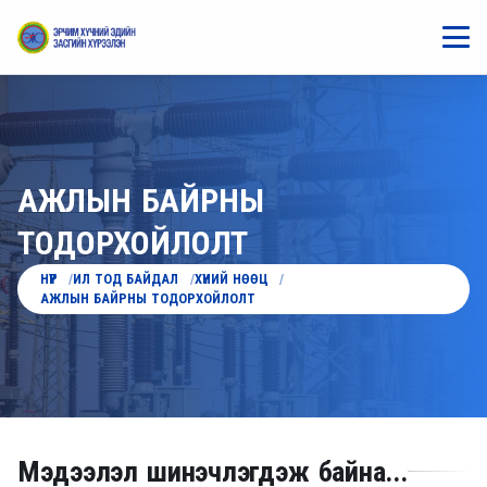
АЖЛЫН БАЙРНЫ
ТОДОРХОЙЛОЛТ
НҮҮР
ИЛ ТОД БАЙДАЛ
ХҮНИЙ НӨӨЦ
АЖЛЫН БАЙРНЫ ТОДОРХОЙЛОЛТ
Мэдээлэл шинэчлэгдэж байна...