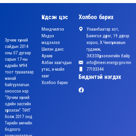
Үндсэн цэс
Холбоо барих
Мэндчилгээ
Улаанбаатар хот,
Мэдээ
Баянгол дүүрэг, 19 дүгээр
Эрчим хүчний
мэдээлэл
хороо, Х.Чингүнжавын
сайдын 2014
Шилэн данс
гудамж,
оны 07 дугаар
Архив
ЭХЭЗХүрээлэнгийн байр
сарын 17-ны
Албан хаагчдын
info@meei.energy.gov.mn
өдрийн №94
утас, и-мэйл
77103344
тоот тушаалаар
хаяг
Бидэнтэй нэгдэх
манай
Холбоо барих
байгууллагын
оноосон нэр
“Эрчим хүчний
эдийн засгийн
хүрээлэн” ТӨҮГ
болж 2017 онд
Төрийн өмчийн
бодлого
зохицуулалтын