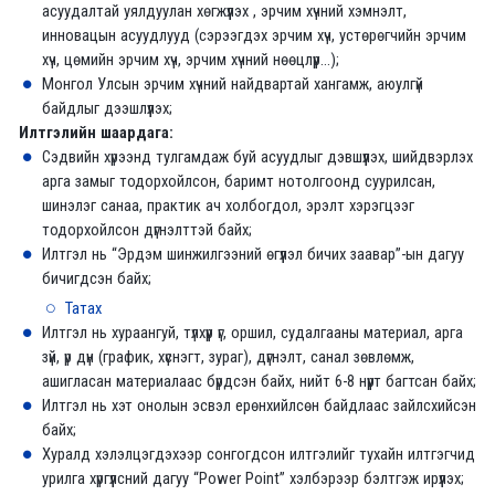
асуудалтай уялдуулан хөгжүүлэх , эрчим хүчний хэмнэлт,
инновацын асуудлууд (сэрээгдэх эрчим хүч, устөрөгчийн эрчим
хүч, цөмийн эрчим хүч, эрчим хүчний нөөцлүүр...);
Монгол Улсын эрчим хүчний найдвартай хангамж, аюулгүй
байдлыг дээшлүүлэх;
Илтгэлийн шаардага:
Сэдвийн хүрээнд тулгамдаж буй асуудлыг дэвшүүлэх, шийдвэрлэх
арга замыг тодорхойлсон, баримт нотолгоонд суурилсан,
шинэлэг санаа, практик ач холбогдол, эрэлт хэрэгцээг
тодорхойлсон дүгнэлттэй байх;
Илтгэл нь “Эрдэм шинжилгээний өгүүлэл бичих заавар”-ын дагуу
бичигдсэн байх;
Татах
Илтгэл нь хураангуй, түлхүүр үг, оршил, судалгааны материал, арга
зүй, үр дүн (график, хүснэгт, зураг), дүгнэлт, санал зөвлөмж,
ашигласан материалаас бүрдсэн байх, нийт 6-8 нүүрт багтсан байх;
Илтгэл нь хэт онолын эсвэл ерөнхийлсөн байдлаас зайлсхийсэн
байх;
Хуралд хэлэлцэгдэхээр сонгогдсон илтгэлийг тухайн илтгэгчид
урилга хүргүүлсний дагуу “Power Point” хэлбэрээр бэлтгэж ирүүлэх;