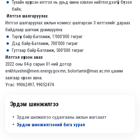
Тухайн ирүүлсэн илтгэл нь урьд өмнө хэвлэн нийтлэгдээгүй бүтээл
байх;
Илтгэл шалгаруулах
Илтгэл шалгаруулах ажлын комисс шалгарсан 3 илтгэлийг дараах
байдлаар шагнаж урамшуулна:
Тэргүүн байр-Батламж, 1‘000‘000 төгрөг
Дэд байр-Батламж, 700‘000 төгрөг
Гутгаар байр-Батламж, 500‘000 төгрөг
Илтгэл хүлээн авах
2022 оны 04-р сарын 01-ний дотор
enkhtuvshin@meei.energy.gov.mn, bolortamir@mas.ac.mn цахим
хаягаар хүлээн авна.
Утас: 99062497, 99052474
Эрдэм шинжилгээ
Эрдэм шилжилгээ судалгааны ажлын жагсаалт
Эрдэм шинжилгээний бага хурал