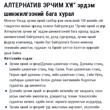
АЛТЕРНАТИВ ЭРЧИМ ХҮЧ” эрдэм
шинжилгээний бага хурал
Монгол Улсад эрчим хүчний салбар үүсэж хөгжсөний 100 жилийн ойг
тэмдэглэх ажлын хүрээнд зохион байгуулагдах “Эрчим хүчний эх үүсгүүр-
Алтернатив эрчим хүч” эрдэм шинжилгээний бага хуралд эрдэм
шинжилгээний байгууллага, их, дээд сургуулиуд, эрчим хүчний
үйлдвэр компаниуд, төрийн бус байгууллага болон инженер
техникийн ажилтан, судлаач та бүхнийг илтгэл бэлтгэн ирүүлэхийг
урьж байна.
Илтгэлийн сэдэв:
Эрчим хүчний эх үүсвэр(Дулаан цахилгаан станц, Дулааны станц,
Цөмийн цахилгаан станц, Нар, Салхи, Усан цалхилгаан станц,
Газрын гүний дулааны станц, хийн цахилгаан станц...)-ийн бүтэц,
салбарын цахилгаан болон дулаан хангамжийн бодлогын
судалгаа, дүн шинжилгээ;
Дэлхийн эрчим хүчний эх үүсвэрийн хөгжлийн чиг хандлага, олон
улсын хамтийн ажиллагаа, дэвшилтэд техник технологийн
судалгаа хөгжил, эдийн засаг, хөрөнгө оруулалтын асуудлууд;
Эрчим хүчний эх үүсвэрийг уур амьсгалын өөрчлөлт, экологийн