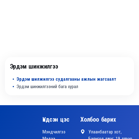
Эрдэм шинжилгээ
Эрдэм шилжилгээ судалгааны ажлын жагсаалт
Эрдэм шинжилгээний бага хурал
Үндсэн цэс
Холбоо барих
Мэндчилгээ
Улаанбаатар хот,
Мэдээ
Баянгол дүүрэг, 19 дүгээр