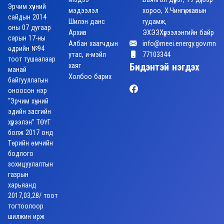
Эрчим хүчний
мэдээлэл
хороо, Х.Чингүнжавын
сайдын 2014
Шилэн данс
гудамж,
оны 07 дугаар
Архив
ЭХЭЗХүрээлэнгийн байр
сарын 17-ны
Албан хаагчдын
info@meei.energy.gov.mn
өдрийн №94
утас, и-мэйл
77103344
тоот тушаалаар
хаяг
Бидэнтэй нэгдэх
манай
Холбоо барих
байгууллагын
оноосон нэр
“Эрчим хүчний
эдийн засгийн
хүрээлэн” ТӨҮГ
болж 2017 онд
Төрийн өмчийн
бодлого
зохицуулалтын
газрын
харьяанд
2017,03,28/ тоот
тогтоолоор
шилжин ирж