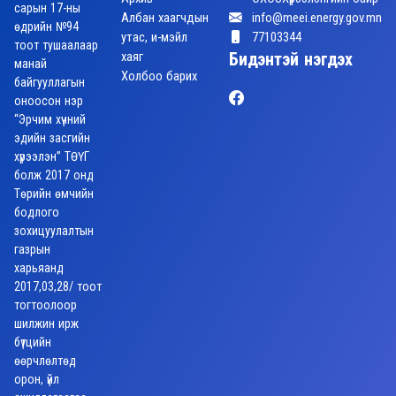
сарын 17-ны
Албан хаагчдын
info@meei.energy.gov.mn
өдрийн №94
утас, и-мэйл
77103344
тоот тушаалаар
хаяг
Бидэнтэй нэгдэх
манай
Холбоо барих
байгууллагын
оноосон нэр
“Эрчим хүчний
эдийн засгийн
хүрээлэн” ТӨҮГ
болж 2017 онд
Төрийн өмчийн
бодлого
зохицуулалтын
газрын
харьяанд
2017,03,28/ тоот
тогтоолоор
шилжин ирж
бүтцийн
өөрчлөлтөд
орон, үйл