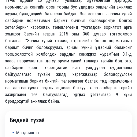
19-ны өдрийн 20 дугаар тушаалаар Хүрээлэнгийн дэргэдэх
нормчлолын сангийн орон тооны бус удирдах зөвлөлийн ажиллах
журам, бүрэлдэхүүнийг баталсан байдаг. Энэ зөвлөл нь эрчим хүчний
салбарын нормативын баримт бичгийг боловсронгуй болгох
хөтөлбөрийг хэрэгжүүлэх, төлөвлөгөөнд тусгагдсан зорилтот арга
хэмжээг Засгийн газрын 2015 оны 360 дугаар тогтоолоор
баталсан “Эрчим хүчний хөгжил, стратегийн болон нормативын
баримт бичиг боловсруулах, эрчим хүчний үндэсний балансыг
тооцоолохтой холбогдох зардлыг санхүүжүүлэх журам”-ын 3.1-д
заасан зориулалтын дагуу эрчим хүчний талаарх төрийн бодлого,
салбарын эрэлт хэрэгцээтэй нягт уялдуулан судалгааны
байгууллагаас тухайн жилд хэрэгжүүлэхээр боловсруулсан
нормативын баримт бичгийн төлөвлөгөөг батлах, түүнд нормчлолын
сангаас санхүүжүүлэх зардлыг эцэслэн батлуулахаар салбарын төрийн
захиргааны төв байгууллагад хүргүүлэх үүрэгтэйгээр 9 хүний
бүрэлдэхүүнтэй ажиллаж байна.
Бидний тухай
Мэндчилгээ