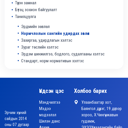
Түүхэн замнал
Бүтэц зохион байгуулалт
Танилцуулга
Эрдмийн зөвлөл
Нормчлолын сангийн удирдах зөвлөл
Захиргаа, удирдлагын хэлтэс
Зураг төслийн хэлтэс
Эрдэм шинжилгээ, бодлого, судалгааны хэлтэс
Стандарт, норм нормативын хэлтэс
Үндсэн цэс
Холбоо барих
Мэндчилгээ
Улаанбаатар хот,
Мэдээ
Баянгол дүүрэг, 19 дүгээр
Эрчим хүчний
мэдээлэл
хороо, Х.Чингүнжавын
сайдын 2014
Шилэн данс
гудамж,
оны 07 дугаар
Архив
ЭХЭЗХүрээлэнгийн байр