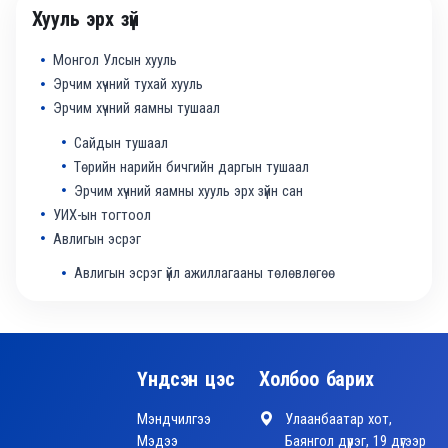
Хууль эрх зүй
Монгол Улсын хууль
Эрчим хүчний тухай хууль
Эрчим хүчний яамны тушаал
Сайдын тушаал
Төрийн нарийн бичгийн даргын тушаал
Эрчим хүчний яамны хууль эрх зүйн сан
УИХ-ын тогтоол
Авлигын эсрэг
Авлигын эсрэг үйл ажиллагааны төлөвлөгөө
Үндсэн цэс
Холбоо барих
Мэндчилгээ
Улаанбаатар хот,
Мэдээ
Баянгол дүүрэг, 19 дүгээр