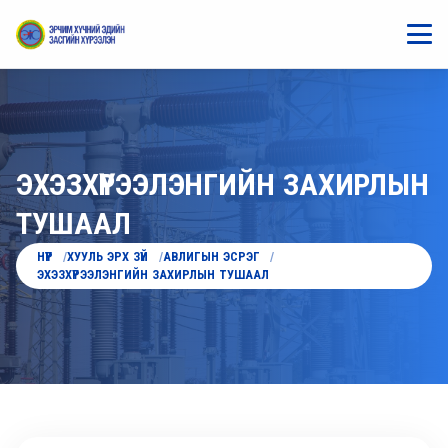
ЭХЭЗХҮРЭЭЛЭНГИЙН ЗАХИРЛЫН
ТУШААЛ
НҮҮР
ХУУЛЬ ЭРХ ЗҮЙ
АВЛИГЫН ЭСРЭГ
ЭХЭЗХҮРЭЭЛЭНГИЙН ЗАХИРЛЫН ТУШААЛ