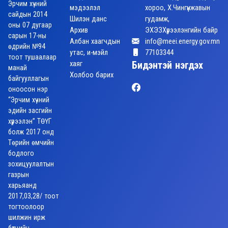
Эрчим хүчний
мэдээлэл
хороо, Х.Чингүнжавын
сайдын 2014
Шилэн данс
гудамж,
оны 07 дугаар
Архив
ЭХЭЗХүрээлэнгийн байр
сарын 17-ны
Албан хаагчдын
info@meei.energy.gov.mn
өдрийн №94
утас, и-мэйл
77103344
тоот тушаалаар
хаяг
Бидэнтэй нэгдэх
манай
Холбоо барих
байгууллагын
оноосон нэр
“Эрчим хүчний
эдийн засгийн
хүрээлэн” ТӨҮГ
болж 2017 онд
Төрийн өмчийн
бодлого
зохицуулалтын
газрын
харьяанд
2017,03,28/ тоот
тогтоолоор
шилжин ирж