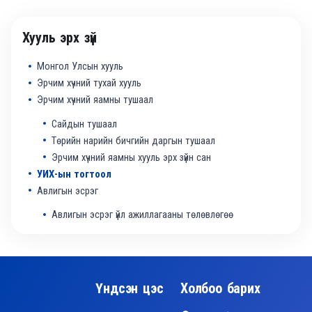
Хууль эрх зүй
Монгол Улсын хууль
Эрчим хүчний тухай хууль
Эрчим хүчний яамны тушаал
Сайдын тушаал
Төрийн нарийн бичгийн даргын тушаал
Эрчим хүчний яамны хууль эрх зүйн сан
УИХ-ын тогтоол
Авлигын эсрэг
Авлигын эсрэг үйл ажиллагааны төлөвлөгөө
Үндсэн цэс
Холбоо барих