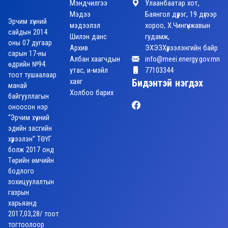
Мэндчилгээ
Улаанбаатар хот,
Мэдээ
Баянгол дүүрэг, 19 дүгээр
Эрчим хүчний
мэдээлэл
хороо, Х.Чингүнжавын
сайдын 2014
Шилэн данс
гудамж,
оны 07 дугаар
Архив
ЭХЭЗХүрээлэнгийн байр
сарын 17-ны
Албан хаагчдын
info@meei.energy.gov.mn
өдрийн №94
утас, и-мэйл
77103344
тоот тушаалаар
хаяг
Бидэнтэй нэгдэх
манай
Холбоо барих
байгууллагын
оноосон нэр
“Эрчим хүчний
эдийн засгийн
хүрээлэн” ТӨҮГ
болж 2017 онд
Төрийн өмчийн
бодлого
зохицуулалтын
газрын
харьяанд
2017,03,28/ тоот
тогтоолоор