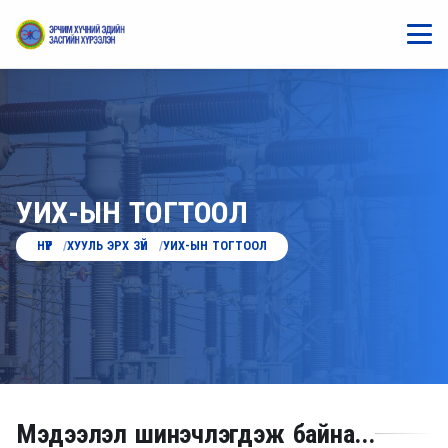
УИХ-ЫН ТОГТООЛ
НҮҮР
ХУУЛЬ ЭРХ ЗҮЙ
УИХ-ЫН ТОГТООЛ
Мэдээлэл шинэчлэгдэж байна...