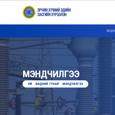
БИДН
МЭНДЧИЛГЭЭ
НҮҮР
БИДНИЙ ТУХАЙ
МЭНДЧИЛГЭЭ