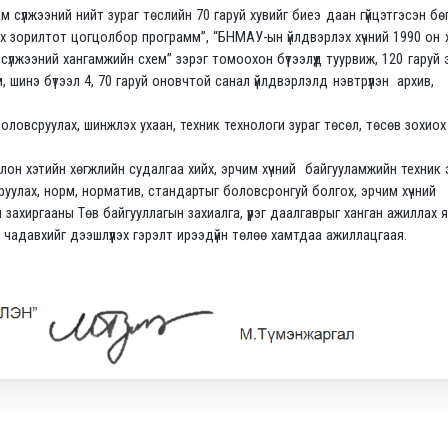
сүлжээний нийт зураг төслийн 70 гаруй хувийг биеэ даан гүйцэтгэсэн бө
жүүлэх зорилтот цогцолбор программ”, “БНМАУ-ын үйлдвэрлэх хүчний 1990 он х
сүлжээний хангамжийн схем” зэрэг томоохон бүтээлүүд туурвиж, 120 гаруй
 шинэ бүтээл 4, 70 гаруй оновчтой санал үйлдвэрлэлд нэвтрүүлэн архив,
оловсруулах, шинжлэх ухаан, техник технологи зураг төсөл, төсөв зохиох
лон хэтийн хөгжлийн судалгаа хийх, эрчим хүчний байгууламжийн техник
всруулах, норм, норматив, стандартыг боловсронгуй болгох, эрчим хүчний
захиргааны Төв байгууллагын захиалга, үүрэг даалгаврыг ханган ажиллах 
 чадавхийг дээшлүүлэх гэрэлт ирээдүйн төлөө хамтдаа ажиллацгаая.