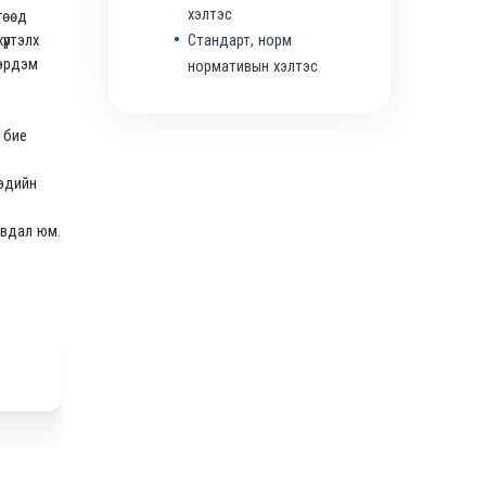
хэлтэс
гөөд
Стандарт, норм
үртэлх
 эрдэм
нормативын хэлтэс
 бие
 эдийн
явдал юм.