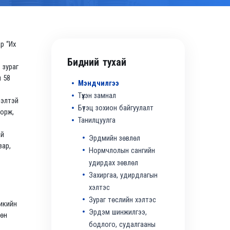
р “Их
Бидний тухай
 зураг
н 58
Мэндчилгээ
Түүхэн замнал
ээлтэй
Бүтэц зохион байгуулалт
Дорж,
Танилцуулга
ай
Эрдмийн зөвлөл
зар,
Нормчлолын сангийн
удирдах зөвлөл
Захиргаа, удирдлагын
хэлтэс
Зураг төслийн хэлтэс
икийн
Эрдэм шинжилгээ,
рөн
бодлого, судалгааны