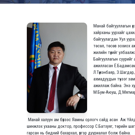
Манай байгууллагын ү
хайрханы уурхайг цахи
байгуулагдан Уул уурх
төсөл, төсөв зохиох а
жилийн түүхийг улбаалж
Байгууллагын суурийг 
ажилласан Ё.Бадамсамб
Л.Түмэнбаяр, З.Шагдар
ахмадуудын түүчээг за
ажиллаж байна. Энэ ху
М.Бум-Аюуш, Д.Мягмар
Манай халуун ам бүлээс Яамны орлогч сайд асан Аж Үйл
шинжлэх ухааны доктор, профессор С.Батхуяг, төрийн шаг
гарсан нь бидний бахархал, үлгэр дууриалал болж байна.