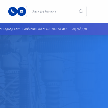
77103344
info@meei.energy.gov.mn
ГАДААД ХАРИЛЦАА
ҮЙЛЧИЛГЭЭ
ХОЛБОО БАРИХ
ИЛ ТОД БАЙДАЛ