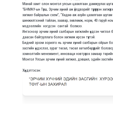
Манай хамт олон монгол улсын цахилгаан дамжуулах шугам 
“БНМАУ-ын Түлш, Эрчим хүчний аж үйлдвэрийг түрүүлүүлэн хөг
хөгжил байршлын схем”, “Хөдөө аж ахуйн цахилгаан шугам 
шинжилгээний тайлан, заавар, зөвлөмж, норм, 40 гаруй ном,
мэдээллийн нэгдсэн сантай болжээ.
Ингэснээр эрчим хүчний салбарын хөгжлийн үндсэн чиглэл б
даасан байгууллага болон хөгжиж ирсэн түүхтэй.
Бидний эрхэм зорилго нь эрчим хүчний салбарын ойрын бо
засгийн үндэслэл, зураг төсөл, төсөл хөтөлбөрүүдийг боло
хэмнэлтийн менежмент, инноваци нэвтрүүлэх замаар төрийн 
Монгол Улсын эрчим хүчний хөгжил, дэвшил, эдийн засгийн
Хүндэтгэсэн: