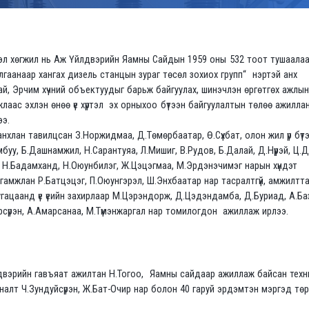
үсэл хөгжил нь Аж Үйлдвэрийн Яамны Сайдын 1959 оны 532 тоот тушаалаа
лгаанаар хангах дизель станцын зураг төсөл зохиох групп“ нэртэй анх
ай, Эрчим хүчний объектуудыг барьж байгуулах, шинэчлэн өргөтгөх ажлын
жлаас эхлэн өнөө үе хүртэл эх орныхоо бүтээн байгуулалтын төлөө ажилла
ээ.
анхлан тавилцсан З.Норжидмаа, Д.Төмөрбаатар, Ө.Сүхбат, олон жил үр бүт
уу, Б.Дашнамжил, Н.Сарантуяа, Л.Мишиг, В.Рудов, Б.Далай, Д.Нүүрэй, Ц.
, Н.Бадамханд, Н.Оюунбилэг, Ж.Цэцэгмаа, М.Эрдэнэчимэг нарын хүндэт
мгамжлан Р.Батцэцэг, П.Оюунгэрэл, Ш.Энхбаатар нар тасралтгүй, амжилтт
гацаанд үе үеийн захирлаар М.Цэрэндорж, Д.Цэдэндамба, Д.Буриад, А.Ба
сүрэн, А.Амарсанаа, М.Түмэнжаргал нар томилогдон ажиллаж ирлээ.
двэрийн гавъяат ажилтан Н.Тогоо, Яамны сайдаар ажиллаж байсан техн
налт Ч.Зундуйсүрэн, Ж.Бат-Очир нар болон 40 гаруй эрдэмтэн мэргэд тө