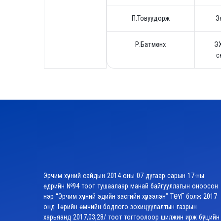
П.Товуудорж
З
Р.Батмөнх
Э
с
Эрчим хүчний сайдын 2014 оны 07 дугаар сарын 17-ны
өдрийн №94 тоот тушаалаар манай байгууллагын оноосон
нэр “Эрчим хүчний эдийн засгийн хүрээлэн” ТӨҮГ болж 2017
онд Төрийн өмчийн бодлого зохицуулалтын газрын
харьяанд 2017,03,28/ тоот тогтоолоор шилжин ирж бүтцийн