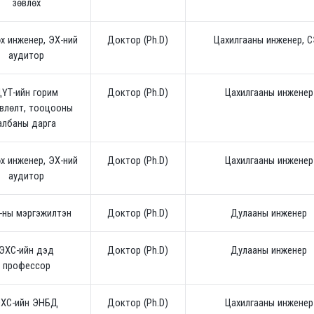
зөвлөх
х инженер, ЭХ-ний
Доктор (Ph.D)
Цахилгааны инженер, 
аудитор
ҮТ-ийн горим
Доктор (Ph.D)
Цахилгааны инженер
влөлт, тооцооны
албаны дарга
х инженер, ЭХ-ний
Доктор (Ph.D)
Цахилгааны инженер
аудитор
-ны мэргэжилтэн
Доктор (Ph.D)
Дулааны инженер
ЭХС-ийн дэд
Доктор (Ph.D)
Дулааны инженер
профессор
ХС-ийн ЭНБД
Доктор (Ph.D)
Цахилгааны инженер