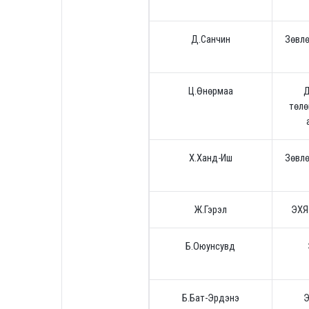
Д.Санчин
Зөвлө
Ц.Өнөрмаа
Д
төлө
Х.Ханд-Иш
Зөвлө
Ж.Гэрэл
ЭХЯ
Б.Оюунсувд
Б.Бат-Эрдэнэ
Э