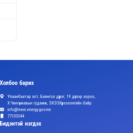
Холбоо барих
Улаанбаатар хот, Баянгол дүүрэг, 19 дүгээр хороо,
Х.Чингүнжавын гудамж, ЭХЭЗХүрээлэнгийн байр
info@meei.energy.gov.mn
77103344
Бидэнтэй нэгдэх