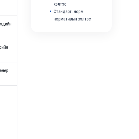
хэлтэс
Стандарт, норм
нормативын хэлтэс
 эдийн
рийн
енер