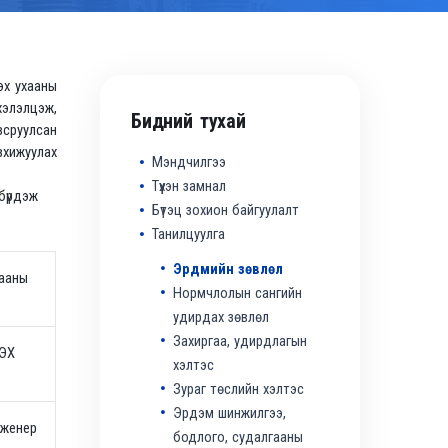
эх ухааны
 хэлэлцэж,
Бидний тухай
всруулсан
вхижуулах
Мэндчилгээ
Түүхэн замнал
бүрдэж
Бүтэц зохион байгуулалт
Танилцуулга
Эрдмийн зөвлөл
гааны
Нормчлолын сангийн
удирдах зөвлөл
Захиргаа, удирдлагын
СЭХ
хэлтэс
Зураг төслийн хэлтэс
Эрдэм шинжилгээ,
нженер
бодлого, судалгааны