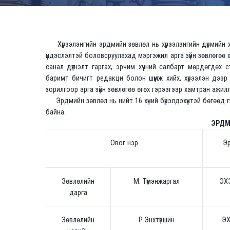
Хүрээлэнгийн эрдмийн зөвлөл нь хүрээлэнгийн дүрмийн хү
үндэслэлтэй боловсруулахад мэргэжил арга зүйн зөвлөгөө өгө
санал дүгнэлт гаргах, эрчим хүчний салбарт мөрдөгдөх 
баримт бичигт редакци болон шүүмж хийх, хүрээлэн дээр
зорилгоор арга зүйн зөвлөгөө өгөх гэрээгээр хамтран ажил
Эрдмийн зөвлөл нь нийт 16 хүний бүрэлдэхүүнтэй бөгөөд ги
байна.
ЭРДМ
Овог нэр
Эр
Зөвлөлийн
М. Түмэнжаргал
ЭХЭ
дарга
Зөвлөлийн
Р.Энхтүвшин
ЭХ