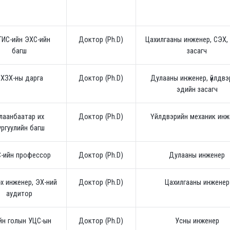
ИС-ийн ЭХС-ийн
Доктор (Ph.D)
Цахилгааны инженер, СЭХ,
багш
засагч
ХЗХ-ны дарга
Доктор (Ph.D)
Дулааны инженер, үйлдвэ
эдийн засагч
лаанбаатар их
Доктор (Ph.D)
Үйлдвэрийн механик инж
ургуулийн багш
-ийн профессор
Доктор (Ph.D)
Дулааны инженер
х инженер, ЭХ-ний
Доктор (Ph.D)
Цахилгааны инженер
аудитор
йн голын УЦС-ын
Доктор (Ph.D)
Усны инженер