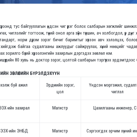
рээнд тус байгууллагын үндсэн чиг үүрэг болох салбарын хөгжлийг шинжл
х, чиглэлийг тогтоож, түүний онол арга зүйн түвшин, ач холбогдол, үр дүнг
стандарт, норм дүрэм зэрэг бичиг баримтыг хүлээн авч хэлэлцэх, боло
 хийгдэж байгаа судалгааны ажлуудыг сайжруулах, хүний нөөцийг чада
лах зорилго бүхий хүрээлэнгийн захирлын дэргэдэх зөвлөл юм.
шүүдийн 80 хувь нь доктор зэрэг, цолтой салбарын тэргүүлэх эрдэмтдээс 
ИЙН ЗӨВЛӨЛИЙН БҮРЭЛДЭХҮҮН
хэлж буй ажил
Эрдмийн зэрэг,
Үндсэн мэргэжил, судал
цол
чиглэл
ЗХ-ийн захирал
Магистр
Цахилгааны инженер, 
ЭЗХ-ийн ЭНБД
Магистр
Сэргээгдэх эрчим хүчний и