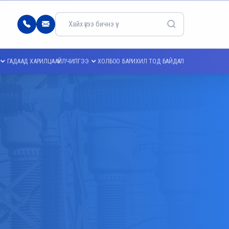
77103344
info@meei.energy.gov.mn
ГАДААД ХАРИЛЦАА
ҮЙЛЧИЛГЭЭ
ХОЛБОО БАРИХ
ИЛ ТОД БАЙДАЛ