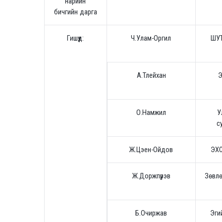
нарийн
бичгийн дарга
Гишүүд:
Ч.Улам-Оргил
ШУТ
А.Тлейхан
Э
О.Намжил
У
с
Ж.Цэен-Ойдов
ЭХС
Ж.Доржпүрэв
Зөвлө
Б.Очиржав
Эги