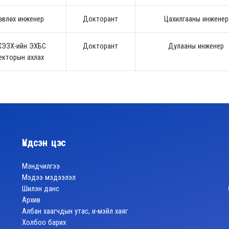
өвлөх инженер
Докторант
Цахилгааны инженер
ХЭЗХ-ийн ЭХБС
Докторант
Дулааны инженер
екторын ахлах
Үндсэн цэс
Мэндчилгээ
Мэдээ мэдээлэл
Шилэн данс
Архив
Албан хаагчдын утас, и-мэйл хаяг
Холбоо барих