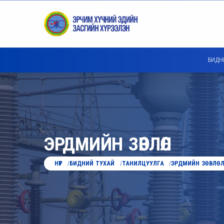
БИДН
ЭРДМИЙН ЗӨВЛӨЛ
НҮҮР
БИДНИЙ ТУХАЙ
ТАНИЛЦУУЛГА
ЭРДМИЙН ЗӨВЛӨ