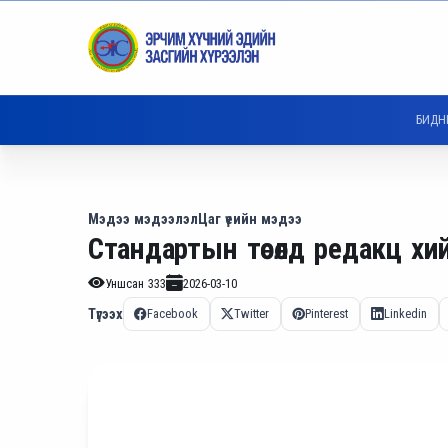
БИДН
Мэдээ мэдээлэл
Цаг үеийн мэдээ
Стандартын төсөлд редакц хи
Уншсан
333
2026-03-10
Түгээх
Facebook
Twitter
Pinterest
Linkedin