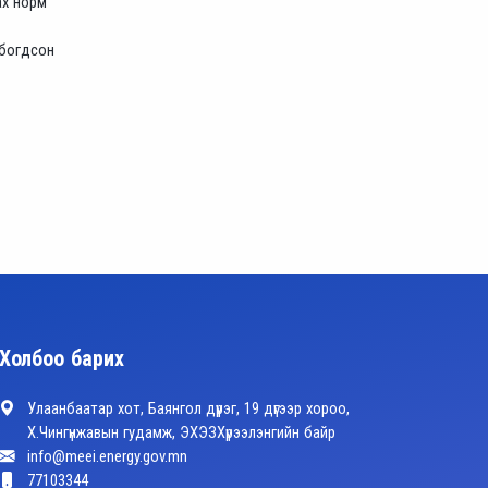
ах норм
лбогдсон
Холбоо барих
Улаанбаатар хот, Баянгол дүүрэг, 19 дүгээр хороо,
Х.Чингүнжавын гудамж, ЭХЭЗХүрээлэнгийн байр
info@meei.energy.gov.mn
77103344