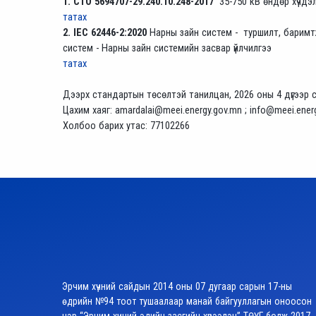
1. CTO 5694707-29.240.10.248-2017
35-750 кВ өндөр хүчдэ
татах
2. IEC 62446-2:2020
Нарны зайн систем - туршилт, баримтж
систем - Нарны зайн системийн засвар үйлчилгээ
татах
Дээрх стандартын төсөлтэй танилцан, 2026 оны 4 дүгээр са
Цахим хаяг: amardalai@meei.energy.gov.mn ; info@meei.ener
Холбоо барих утас: 77102266
Эрчим хүчний сайдын 2014 оны 07 дугаар сарын 17-ны
өдрийн №94 тоот тушаалаар манай байгууллагын оноосон
нэр “Эрчим хүчний эдийн засгийн хүрээлэн” ТӨҮГ болж 2017