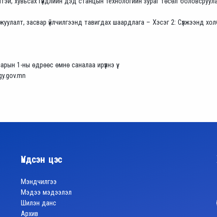
лтэй, хувьсах гүйдлийн дэд станцын технологийн зураг төсөл боловсруул
уулалт, засвар үйлчилгээнд тавигдах шаардлага – Хэсэг 2: Сүлжээнд хо
рын 1-ны өдрөөс өмнө саналаа ирүүлнэ үү.
gy.gov.mn
Үндсэн цэс
Мэндчилгээ
Мэдээ мэдээлэл
Шилэн данс
Архив