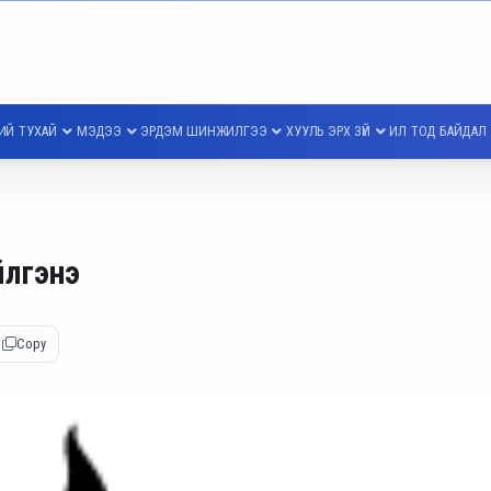
ИЙ ТУХАЙ
МЭДЭЭ
ЭРДЭМ ШИНЖИЛГЭЭ
ХУУЛЬ ЭРХ ЗҮЙ
ИЛ ТОД БАЙДАЛ
йлгэнэ
Copy