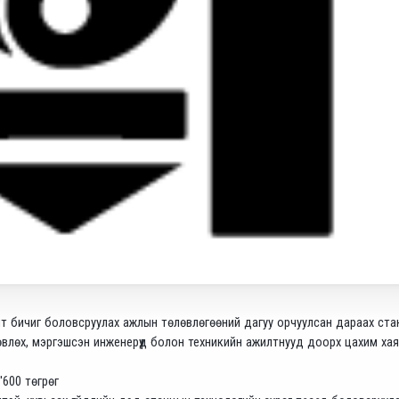
т бичиг боловсруулах ажлын төлөвлөгөөний дагуу орчуулсан дараах ст
влөх, мэргэшсэн инженерүүд болон техникийн ажилтнууд доорх цахим ха
'600 төгрөг