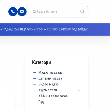
77103344
info@meei.energy.gov.mn
ГАДААД ХАРИЛЦАА
ҮЙЛЧИЛГЭЭ
ХОЛБОО БАРИХ
ИЛ ТОД БАЙДАЛ
Категори
Мэдээ мэдээлэл
Цаг үеийн мэдээ
Видео мэдээ
Хууль эрх зүй
ХАА-ны төлөвлөгөө
Бүгд