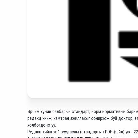
Эрчим хүчний салбарын стандарт, норм нормативын барим
редакц хийж, хамтран ажиллахыг сонирхож буй доктор, зө
холбогдоно уу.
Редакц хийлгэх 1 хуудасны (стандартын PDF файл) үнэ - 22