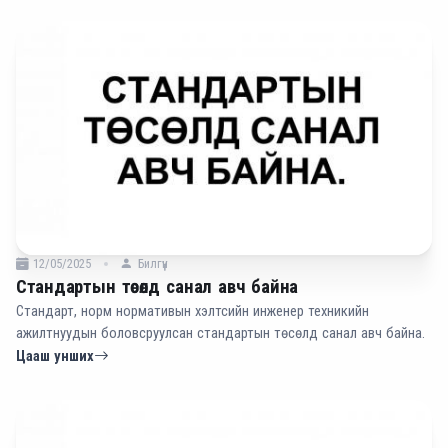
ажиллахыг сонирхож буй зөвлөхийг саналаа ирүүлэхийг урьж байна.
12/05/2025
Билгүүн
Стандартын төсөлд санал авч байна
Стандарт, норм нормативын хэлтсийн инженер техникийн
ажилтнуудын боловсруулсан стандартын төсөлд санал авч байна.
Цааш унших