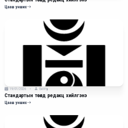
Цааш унших
19/01/2026
Билгүүн
Стандартын төсөлд редакц хийлгэнэ
Цааш унших