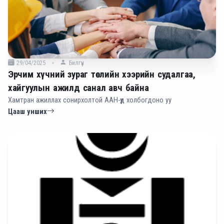
29/04/2025
Билгүүн
Эрчим хүчний зураг төслийн хээрийн судалгаа,
хайгуулын ажилд санал авч байна
Хамтран ажиллах сонирхолтой ААН-үүд холбогдоно уу
Цааш унших