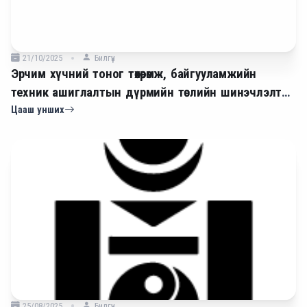
21/10/2025
Билгүүн
Эрчим хүчний тоног төхөөрөмж, байгууламжийн
техник ашиглалтын дүрмийн төслийн шинэчлэлт
2025
Цааш унших
25/08/2025
Билгүүн