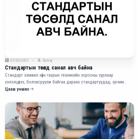
07/05/2025
Билгүүн
Стандартын төсөлд санал авч байна
Стандарт хэмжил зүйн газрын техникийн хорооны хурлаар
хэлэлцүүлэх, боловсруулж байгаа дараах стандартуудад, эрчим
хүчний салбарын хувийн хэвшлийн үйлдвэр компаниас санал авч
Цааш унших
байна.