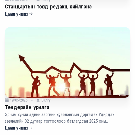
Стандартын төсөлд редакц хийлгэнэ
Цааш унших
19/05/2025
Билгүүн
Тендерийн урилга
Эрчим хүчний эдийн засгийн хүрээлэнгийн дэргэдэх Удирдах
зөвлөлийн 02 дугаар тогтоолоор батлагдсан 2025 оны
төлөвлөгөөний дагуу Маягт-1-д заасан стандартын баримт
Цааш унших
бичгүүдэд редакц, орчуулга хийхээр тус хүрээлэнтэй хамтран