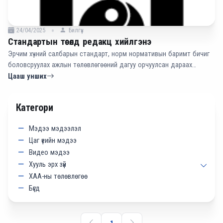
24/04/2025
Билгүүн
Стандартын төсөлд редакц хийлгэнэ
Эрчим хүчний салбарын стандарт, норм нормативын баримт бичиг
боловсруулах ажлын төлөвлөгөөний дагуу орчуулсан дараах
стандартад редакц хийж, хамтран ажиллахыг сонирхож буй
Цааш унших
доктор, зөвлөх, мэргэшсэн инженерүүд болон техникийн ажилтнууд
доорх цахим хаягаар холбогдоно уу.
Категори
Мэдээ мэдээлэл
Цаг үеийн мэдээ
Видео мэдээ
Хууль эрх зүй
ХАА-ны төлөвлөгөө
Бүгд
1