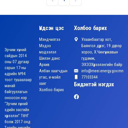
Үндсэн цэс
Холбоо барих
Мэндчилгээ
Улаанбаатар хот,
Мэдээ
Баянгол дүүрэг, 19 дүгээр
Эрчим хүчний
мэдээлэл
хороо, Х.Чингүнжавын
сайдын 2014
Шилэн данс
гудамж,
оны 07 дугаар
Архив
ЭХЭЗХүрээлэнгийн байр
сарын 17-ны
Албан хаагчдын
info@meei.energy.gov.mn
өдрийн №94
утас, и-мэйл
77103344
тоот тушаалаар
хаяг
Бидэнтэй нэгдэх
манай
Холбоо барих
байгууллагын
оноосон нэр
“Эрчим хүчний
эдийн засгийн
хүрээлэн” ТӨҮГ
болж 2017 онд
Төрийн өмчийн