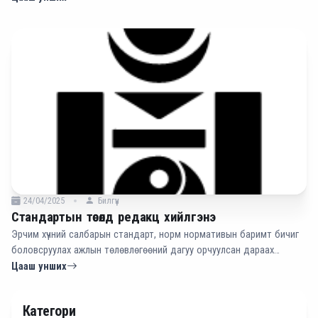
24/04/2025
Билгүүн
Стандартын төсөлд редакц хийлгэнэ
Эрчим хүчний салбарын стандарт, норм нормативын баримт бичиг
боловсруулах ажлын төлөвлөгөөний дагуу орчуулсан дараах
стандартад редакц хийж, хамтран ажиллахыг сонирхож буй
Цааш унших
доктор, зөвлөх, мэргэшсэн инженерүүд болон техникийн ажилтнууд
доорх цахим хаягаар холбогдоно уу.
Категори