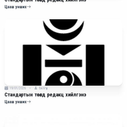
Цааш унших
19/01/2026
Билгүүн
Стандартын төсөлд редакц хийлгэнэ
Цааш унших