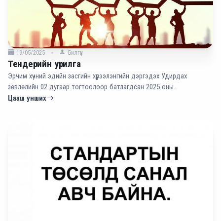
19/05/2025
Билгүүн
Тендерийн урилга
Эрчим хүчний эдийн засгийн хүрээлэнгийн дэргэдэх Удирдах
зөвлөлийн 02 дугаар тогтоолоор батлагдсан 2025 оны
төлөвлөгөөний дагуу Маягт-1-д заасан стандартын баримт
Цааш унших
бичгүүдэд редакц, орчуулга хийхээр тус хүрээлэнтэй хамтран
ажиллахыг сонирхож буй зөвлөхийг саналаа ирүүлэхийг урьж байна.