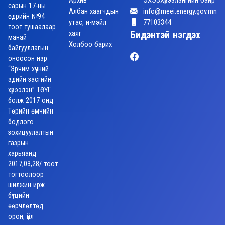
Архив
ЭХЭЗХүрээлэнгийн байр
сарын 17-ны
Албан хаагчдын
info@meei.energy.gov.mn
өдрийн №94
утас, и-мэйл
77103344
тоот тушаалаар
хаяг
Бидэнтэй нэгдэх
манай
Холбоо барих
байгууллагын
оноосон нэр
“Эрчим хүчний
эдийн засгийн
хүрээлэн” ТӨҮГ
болж 2017 онд
Төрийн өмчийн
бодлого
зохицуулалтын
газрын
харьяанд
2017,03,28/ тоот
тогтоолоор
шилжин ирж
бүтцийн
өөрчлөлтөд
орон, үйл