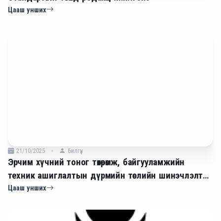
Цааш унших
21/10/2025
Билгүүн
Эрчим хүчний тоног төхөөрөмж, байгууламжийн
техник ашиглалтын дүрмийн төслийн шинэчлэлт
2025
Цааш унших