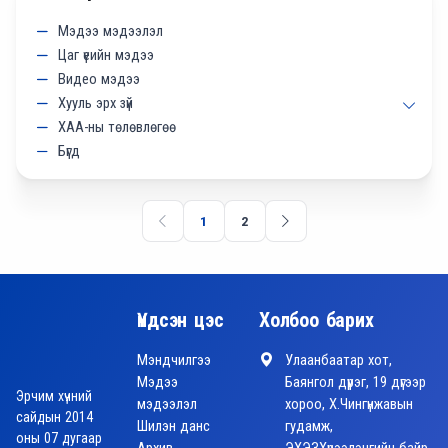
Мэдээ мэдээлэл
Цаг үеийн мэдээ
Видео мэдээ
Хууль эрх зүй
ХАА-ны төлөвлөгөө
Бүгд
1
2
Үндсэн цэс
Холбоо барих
Мэндчилгээ
Улаанбаатар хот,
Мэдээ
Баянгол дүүрэг, 19 дүгээр
Эрчим хүчний
мэдээлэл
хороо, Х.Чингүнжавын
сайдын 2014
Шилэн данс
гудамж,
оны 07 дугаар