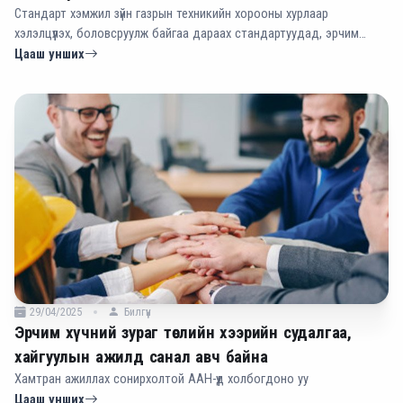
Стандарт хэмжил зүйн газрын техникийн хорооны хурлаар
хэлэлцүүлэх, боловсруулж байгаа дараах стандартуудад, эрчим
хүчний салбарын хувийн хэвшлийн үйлдвэр компаниас санал авч
Цааш унших
байна.
29/04/2025
Билгүүн
Эрчим хүчний зураг төслийн хээрийн судалгаа,
хайгуулын ажилд санал авч байна
Хамтран ажиллах сонирхолтой ААН-үүд холбогдоно уу
Цааш унших