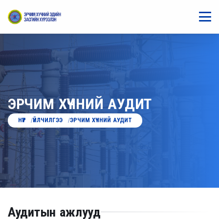
ЭРЧИМ ХҮЧНИЙ АУДИТ
НҮҮР
ҮЙЛЧИЛГЭЭ
ЭРЧИМ ХҮЧНИЙ АУДИТ
Аудитын ажлууд