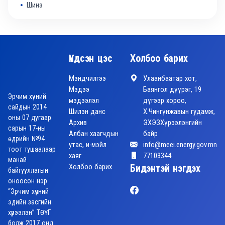
Шинэ
Үндсэн цэс
Холбоо барих
Мэндчилгээ
Улаанбаатар хот,
Мэдээ
Баянгол дүүрэг, 19
Эрчим хүчний
мэдээлэл
дүгээр хороо,
сайдын 2014
Шилэн данс
Х.Чингүнжавын гудамж,
оны 07 дугаар
Архив
ЭХЭЗХүрээлэнгийн
сарын 17-ны
Албан хаагчдын
байр
өдрийн №94
утас, и-мэйл
info@meei.energy.gov.mn
тоот тушаалаар
хаяг
77103344
манай
Холбоо барих
Бидэнтэй нэгдэх
байгууллагын
оноосон нэр
“Эрчим хүчний
эдийн засгийн
хүрээлэн” ТӨҮГ
болж 2017 онд