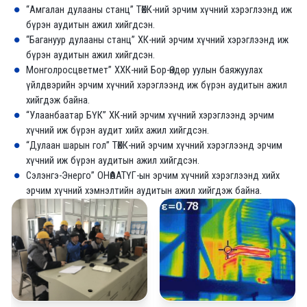
“Амгалан дулааны станц” ТӨХК-ний эрчим хүчний хэрэглээнд иж
бүрэн аудитын ажил хийгдсэн.
“Багануур дулааны станц” ХК-ний эрчим хүчний хэрэглээнд иж
бүрэн аудитын ажил хийгдсэн.
Монголросцветмет” ХХК-ний Бор-Өндөр уулын баяжуулах
үйлдвэрийн эрчим хүчний хэрэглээнд иж бүрэн аудитын ажил
хийгдэж байна.
“Улаанбаатар БҮК” ХК-ний эрчим хүчний хэрэглээнд эрчим
хүчний иж бүрэн аудит хийх ажил хийгдсэн.
“Дулаан шарын гол” ТӨХК-ний эрчим хүчний хэрэглээнд эрчим
хүчний иж бүрэн аудитын ажил хийгдсэн.
Сэлэнгэ-Энерго” ОНӨААТҮГ-ын эрчим хүчний хэрэглээнд хийх
эрчим хүчний хэмнэлтийн аудитын ажил хийгдэж байна.