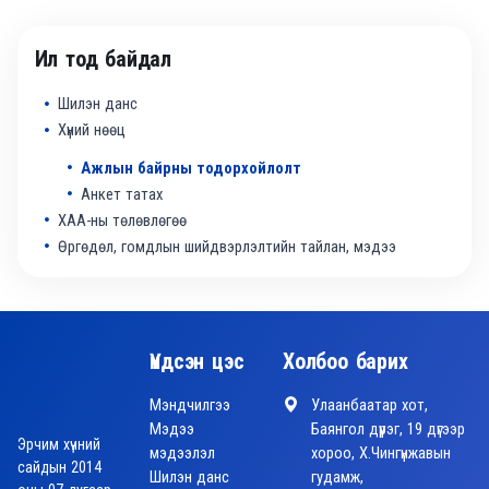
Ил тод байдал
Шилэн данс
Хүний нөөц
Ажлын байрны тодорхойлолт
Анкет татах
ХАА-ны төлөвлөгөө
Өргөдөл, гомдлын шийдвэрлэлтийн тайлан, мэдээ
Үндсэн цэс
Холбоо барих
Мэндчилгээ
Улаанбаатар хот,
Мэдээ
Баянгол дүүрэг, 19 дүгээр
Эрчим хүчний
мэдээлэл
хороо, Х.Чингүнжавын
сайдын 2014
Шилэн данс
гудамж,