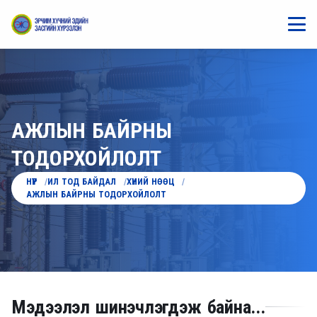
АЖЛЫН БАЙРНЫ
ТОДОРХОЙЛОЛТ
НҮҮР
ИЛ ТОД БАЙДАЛ
ХҮНИЙ НӨӨЦ
АЖЛЫН БАЙРНЫ ТОДОРХОЙЛОЛТ
Мэдээлэл шинэчлэгдэж байна...