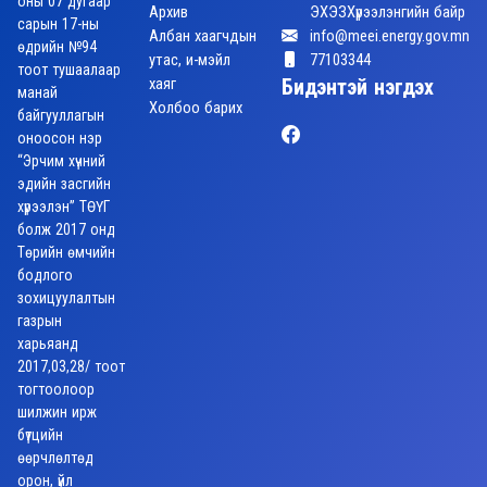
оны 07 дугаар
Архив
ЭХЭЗХүрээлэнгийн байр
сарын 17-ны
Албан хаагчдын
info@meei.energy.gov.mn
өдрийн №94
утас, и-мэйл
77103344
тоот тушаалаар
хаяг
Бидэнтэй нэгдэх
манай
Холбоо барих
байгууллагын
оноосон нэр
“Эрчим хүчний
эдийн засгийн
хүрээлэн” ТӨҮГ
болж 2017 онд
Төрийн өмчийн
бодлого
зохицуулалтын
газрын
харьяанд
2017,03,28/ тоот
тогтоолоор
шилжин ирж
бүтцийн
өөрчлөлтөд
орон, үйл