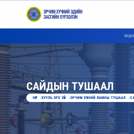
БИДН
САЙДЫН ТУШААЛ
НҮҮР
ХУУЛЬ ЭРХ ЗҮЙ
ЭРЧИМ ХҮЧНИЙ ЯАМНЫ ТУШААЛ
С