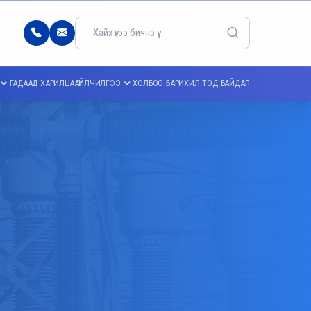
77103344
info@meei.energy.gov.mn
ГАДААД ХАРИЛЦАА
ҮЙЛЧИЛГЭЭ
ХОЛБОО БАРИХ
ИЛ ТОД БАЙДАЛ