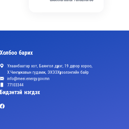
Холбоо барих
Улаанбаатар хот, Баянгол дүүрэг, 19 дүгээр хороо,
Х.Чингүнжавын гудамж, ЭХЭЗХүрээлэнгийн байр
info@meei.energy.gov.mn
77103344
Бидэнтэй нэгдэх