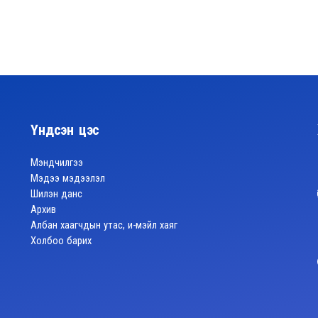
Үндсэн цэс
Мэндчилгээ
Мэдээ мэдээлэл
Шилэн данс
Архив
Албан хаагчдын утас, и-мэйл хаяг
Холбоо барих