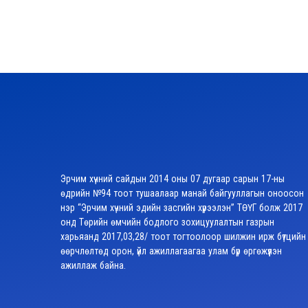
Эрчим хүчний сайдын 2014 оны 07 дугаар сарын 17-ны
өдрийн №94 тоот тушаалаар манай байгууллагын оноосон
нэр “Эрчим хүчний эдийн засгийн хүрээлэн” ТӨҮГ болж 2017
онд Төрийн өмчийн бодлого зохицуулалтын газрын
харьяанд 2017,03,28/ тоот тогтоолоор шилжин ирж бүтцийн
өөрчлөлтөд орон, үйл ажиллагаагаа улам бүр өргөжүүлэн
ажиллаж байна.