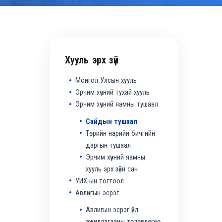
Хууль эрх зүй
Монгол Улсын хууль
Эрчим хүчний тухай хууль
Эрчим хүчний яамны тушаал
Сайдын тушаал
Төрийн нарийн бичгийн
даргын тушаал
Эрчим хүчний яамны
хууль эрх зүйн сан
УИХ-ын тогтоол
Авлигын эсрэг
Авлигын эсрэг үйл
ажиллагааны төлөвлөгөө