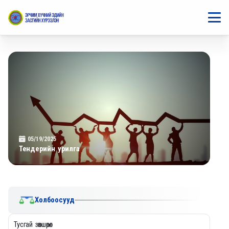
05/19/2025
Тендерийн урилга
Холбоосууд
Тусгай зөвшөөрөл