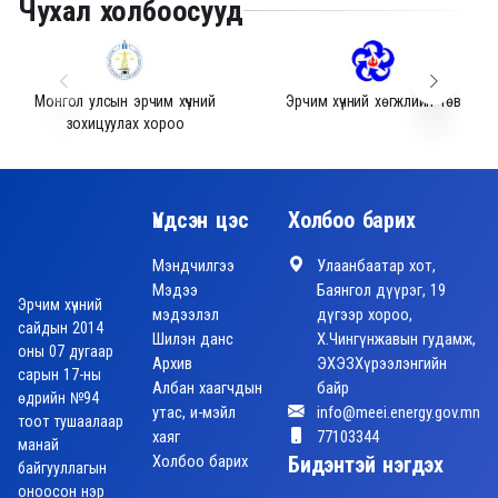
Чухал холбоосууд
Монгол улсын эрчим хүчний
Эрчим хүчний хөгжлийн төв
зохицуулах хороо
Үндсэн цэс
Холбоо барих
Мэндчилгээ
Улаанбаатар хот,
Мэдээ
Баянгол дүүрэг, 19
Эрчим хүчний
мэдээлэл
дүгээр хороо,
сайдын 2014
Шилэн данс
Х.Чингүнжавын гудамж,
оны 07 дугаар
Архив
ЭХЭЗХүрээлэнгийн
сарын 17-ны
Албан хаагчдын
байр
өдрийн №94
утас, и-мэйл
info@meei.energy.gov.mn
тоот тушаалаар
хаяг
77103344
манай
Холбоо барих
Бидэнтэй нэгдэх
байгууллагын
оноосон нэр