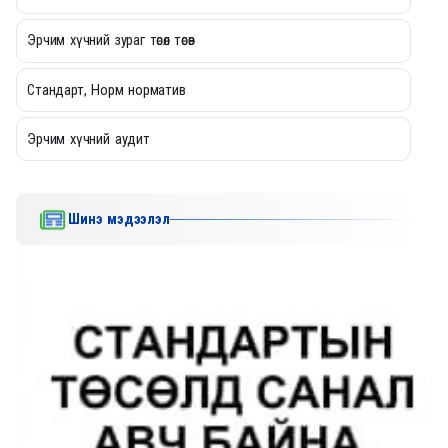
Эрчим хүчний зураг төсөл төсөв
Стандарт, Норм норматив
Эрчим хүчний аудит
Шинэ мэдээлэл