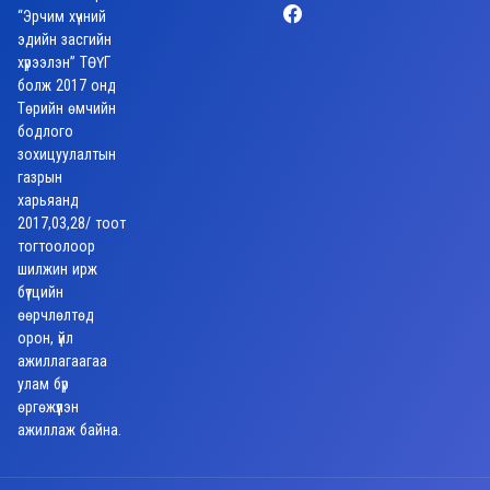
“Эрчим хүчний
эдийн засгийн
хүрээлэн” ТӨҮГ
болж 2017 онд
Төрийн өмчийн
бодлого
зохицуулалтын
газрын
харьяанд
2017,03,28/ тоот
тогтоолоор
шилжин ирж
бүтцийн
өөрчлөлтөд
орон, үйл
ажиллагаагаа
улам бүр
өргөжүүлэн
ажиллаж байна.