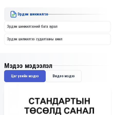
Эрдэм шинжилгээ
Эрдэм шинжилгээний бага хурал
Эрдэм шилжилгээ судалгааны ажил
Мэдээ мэдээлэл
Цаг үеийн мэдээ
Видео мэдээ