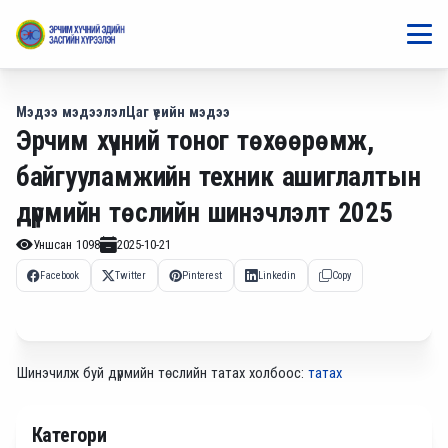
Мэдээ мэдээлэл
Цаг үеийн мэдээ
Эрчим хүчний тоног төхөөрөмж,
байгууламжийн техник ашиглалтын
дүрмийн төслийн шинэчлэлт 2025
Уншсан
1098
2025-10-21
Facebook
Twitter
Pinterest
Linkedin
Copy
Шинэчилж буй дүрмийн төслийн татах холбоос:
татах
Категори