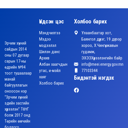
Үндсэн цэс
Холбоо барих
Мэндчилгээ
Улаанбаатар хот,
Мэдээ
Баянгол дүүрэг, 19 дүгээр
Эрчим хүчний
мэдээлэл
хороо, Х.Чингүнжавын
сайдын 2014
Шилэн данс
гудамж,
оны 07 дугаар
Архив
ЭХЭЗХүрээлэнгийн байр
сарын 17-ны
Албан хаагчдын
info@meei.energy.gov.mn
өдрийн №94
утас, и-мэйл
77103344
тоот тушаалаар
хаяг
Бидэнтэй нэгдэх
манай
Холбоо барих
байгууллагын
оноосон нэр
“Эрчим хүчний
эдийн засгийн
хүрээлэн” ТӨҮГ
болж 2017 онд
Төрийн өмчийн
бодлого