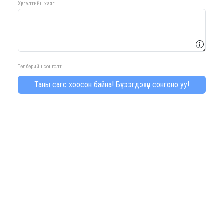
Хүргэлтийн хаяг
Төлбөрийн сонголт
Таны сагс хоосон байна! Бүтээгдэхүүн сонгоно уу!